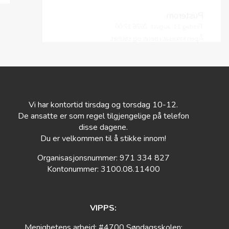
Pusterom
Tirsdag 11. august, 2026 17:00
Åpen kirkesal i bønn og stillhet.
Vi har kontortid tirsdag og torsdag 10-12.
De ansatte er som regel tilgjengelige på telefon
disse dagene.
Du er velkommen til å stikke innom!
Organisasjonsnummer: 971 334 827
Kontonummer: 3100.08.11400
VIPPS:
Menighetens arbeid: #4700 Søndagsskolen: