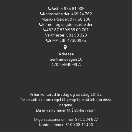
Pastor:
975 81 005‬
Kontorarbeider: 469 24 762
Musikkarbeider: 977 58 100
Barne - og ungdomsarbeider:
482 87 839‬/938 00 707
Vaktmester: ‭901 93 323‬
friMAT: tlf: 47350975
Adresse
Sentrumsvegen 10
4700 VENNESLA
Vi har kontortid tirsdag og torsdag 10-12.
De ansatte er som regel tilgjengelige på telefon disse
dagene.
Du er velkommen til å stikke innom!
Organisasjonsnummer: 971 334 827
Kontonummer: 3100.08.11400