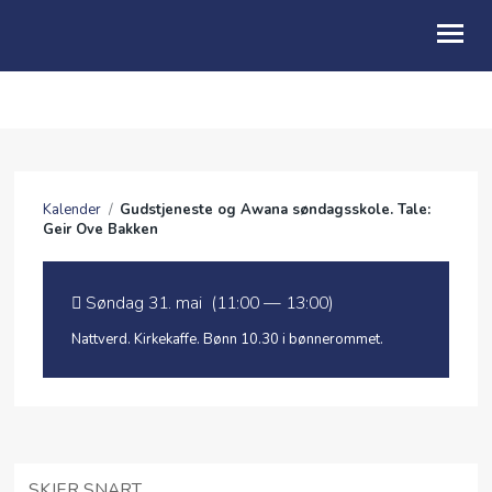
OM OSS
KALENDER
Kalender
/
Gudstjeneste og Awana søndagsskole. Tale:
MØTEPUNKTER
Geir Ove Bakken
BLI MED
Søndag 31. mai (11:00 — 13:00)
UNDERVISNING
Nattverd. Kirkekaffe. Bønn 10.30 i bønnerommet.
SKJER SNART